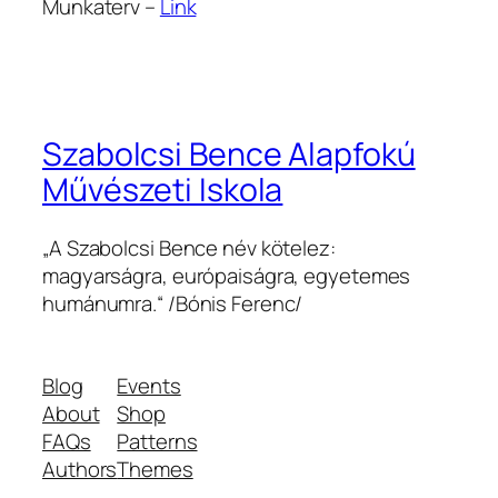
Munkaterv –
Link
Szabolcsi Bence Alapfokú
Művészeti Iskola
„A Szabolcsi Bence név kötelez:
magyarságra, európaiságra, egyetemes
humánumra.“ /Bónis Ferenc/
Blog
Events
About
Shop
FAQs
Patterns
Authors
Themes