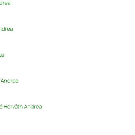
ndrea
ndrea
ea
h Andrea
né Horváth Andrea