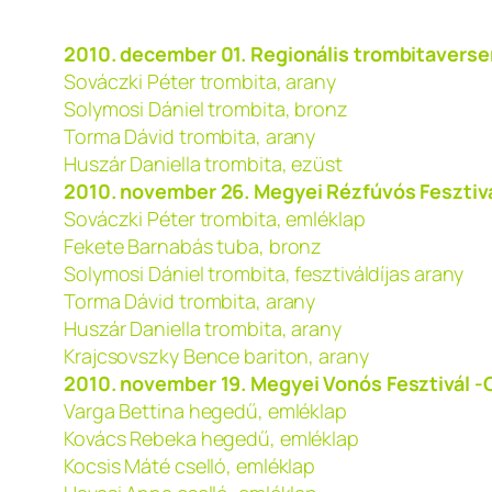
2010. december 01. Regionális trombitavers
Sováczki Péter trombita, arany
Solymosi Dániel trombita, bronz
Torma Dávid trombita, arany
Huszár Daniella trombita, ezüst
2010. november 26. Megyei Rézfúvós Fesztivá
Sováczki Péter trombita, emléklap
Fekete Barnabás tuba, bronz
Solymosi Dániel trombita, fesztiváldíjas arany
Torma Dávid trombita, arany
Huszár Daniella trombita, arany
Krajcsovszky Bence bariton, arany
2010. november 19. Megyei Vonós Fesztivál -
Varga Bettina hegedű, emléklap
Kovács Rebeka hegedű, emléklap
Kocsis Máté cselló, emléklap