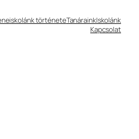
eneiskolánk története
Tanáraink
Iskolánk
Kapcsolat