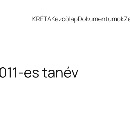
KRÉTA
Kezdőlap
Dokumentumok
Z
011-es tanév