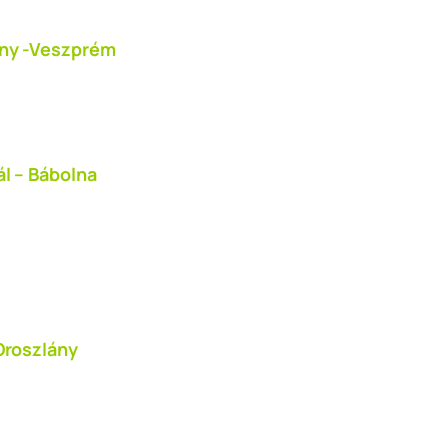
eny -Veszprém
l – Bábolna
Oroszlány