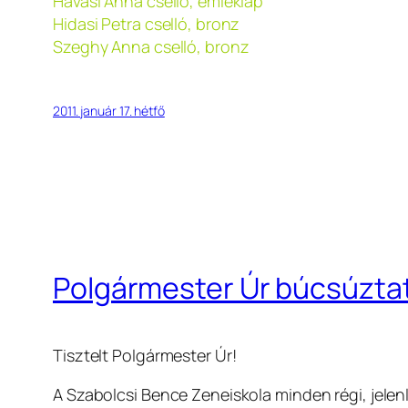
Havasi Anna cselló, emléklap
Hidasi Petra cselló, bronz
Szeghy Anna cselló, bronz
2011. január 17. hétfő
Polgármester Úr búcsúzta
Tisztelt Polgármester Úr!
A Szabolcsi Bence Zeneiskola minden régi, jelen