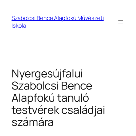
Ugrás
a
Szabolcsi Bence Alapfokú Művészeti
tartalomhoz
Iskola
Nyergesújfalui
Szabolcsi Bence
Alapfokú tanuló
testvérek családjai
számára