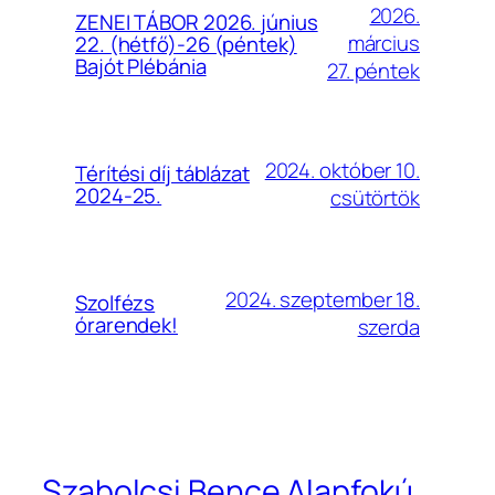
2026.
ZENEI TÁBOR 2026. június
március
22. (hétfő)-26 (péntek)
Bajót Plébánia
27. péntek
2024. október 10.
Térítési díj táblázat
2024-25.
csütörtök
2024. szeptember 18.
Szolfézs
órarendek!
szerda
Szabolcsi Bence Alapfokú